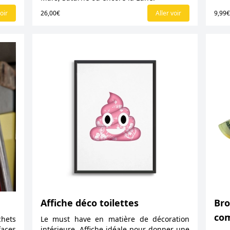
oir
26,00€
Aller voir
9,99
Affiche déco toilettes
Bro
com
hets
Le must have en matière de décoration
aces
intérieure. Affiche idéale pour donner une