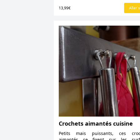
13,99€
Aller v
Crochets aimantés cuisine
Petits mais puissants, ces croc
aimantés se fixent sur les surf