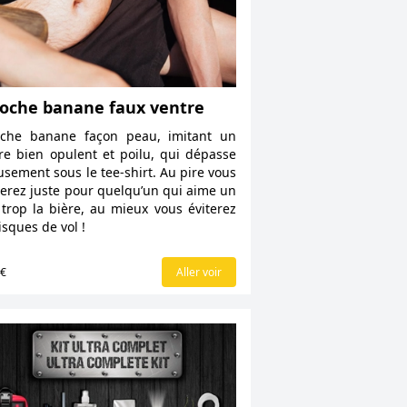
oche banane faux ventre
oche banane façon peau, imitant un
re bien opulent et poilu, qui dépasse
usement sous le tee-shirt. Au pire vous
erez juste pour quelqu’un qui aime un
trop la bière, au mieux vous éviterez
risques de vol !
5€
Aller voir