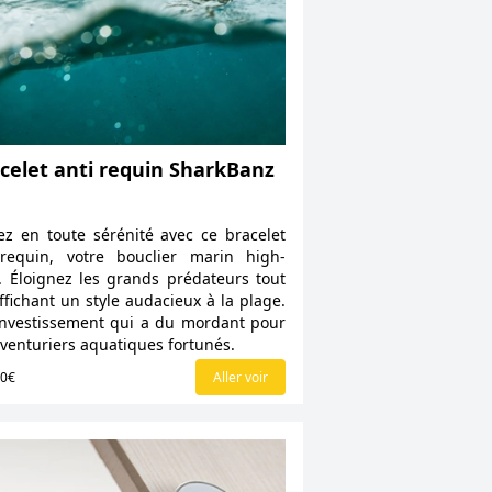
celet anti requin SharkBanz
z en toute sérénité avec ce bracelet
-requin, votre bouclier marin high-
. Éloignez les grands prédateurs tout
ffichant un style audacieux à la plage.
nvestissement qui a du mordant pour
aventuriers aquatiques fortunés.
00€
Aller voir