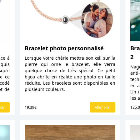
Bracelet photo personnalisé
Bra
2
nce à
Lorsque votre chérie mettra son œil sur la
nquis
pierre qui orne le bracelet, elle verra
Nage
qu’il
quelque chose de très spécial. Ce petit
anti
de ce
bijou abrite en réalité une photo en taille
tech
 codé
réduite. Les bracelets sont disponibles en
en a
et de
plusieurs couleurs.
Un i
les 
oir
19,39€
Aller voir
125,