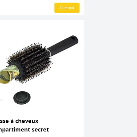
€
Aller voir
sse à cheveux
partiment secret