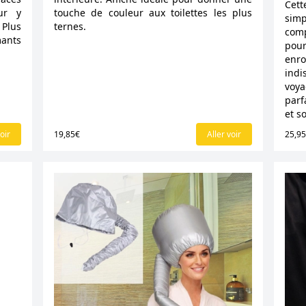
Cett
ur y
touche de couleur aux toilettes les plus
sim
 Plus
ternes.
comp
mants
pour
enro
ind
voya
parf
et s
oir
19,85€
Aller voir
25,9