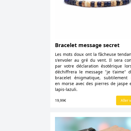
Bracelet message secret
Les mots doux ont la fâcheuse tenda
s'envoler au gré du vent. Il sera co
par votre déclaration ésotérique lors
déchiffrera le message "je t'aime" 
bracelet énigmatique, subtilement
en morse avec des pierres de jaspe 
lapis-lazuli.
19,99€
Aller v