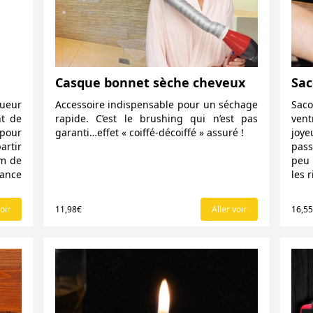
Casque bonnet sèche cheveux
Sac
lueur
Accessoire indispensable pour un séchage
Sac
nt de
rapide. C’est le brushing qui n’est pas
vent
pour
garanti…effet « coiffé-décoiffé » assuré !
joye
artir
pass
um de
peu 
ance
les 
oir
11,98€
Aller voir
16,5