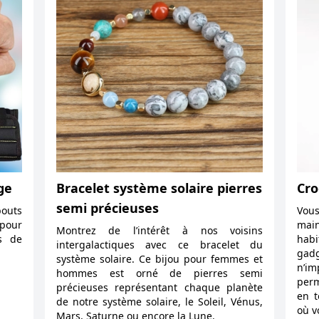
ge
Bracelet système solaire pierres
Cro
semi précieuses
bouts
Vous
 pour
main
Montrez de l’intérêt à nos voisins
s de
habi
intergalactiques avec ce bracelet du
gadg
système solaire. Ce bijou pour femmes et
n’i
hommes est orné de pierres semi
perm
précieuses représentant chaque planète
en t
de notre système solaire, le Soleil, Vénus,
où v
Mars, Saturne ou encore la Lune.