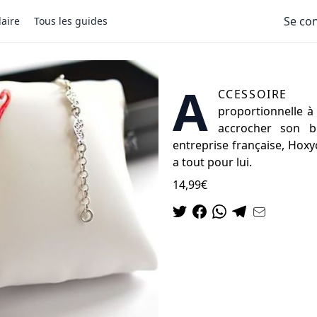
Se co
aire
Tous les guides
Accroche bracelet H
A
ccessoir
proportionnelle à 
accrocher son br
entreprise française, Hoxy
a tout pour lui.
14,99€