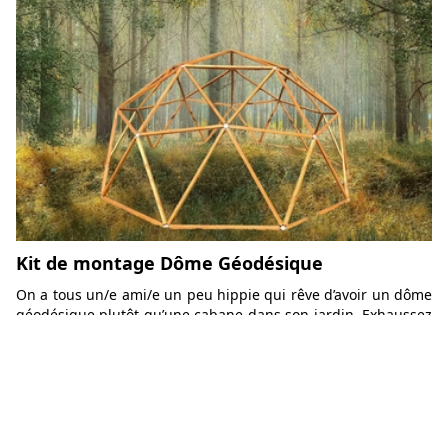
Kit de montage Dôme Géodésique
On a tous un/e ami/e un peu hippie qui rêve d’avoir un dôme
géodésique plutôt qu’une cabane dans son jardin. Exhaussez
son souhait avec ce kit de montage d’une incroyable
simplicité.
169,00€
Aller voir