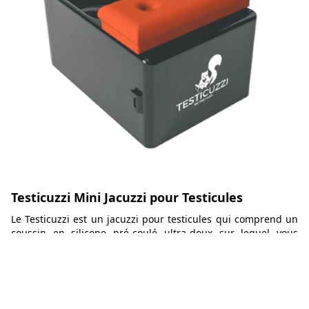
Testicuzzi Mini Jacuzzi pour Testicules
Le Testicuzzi est un jacuzzi pour testicules qui comprend un
coussin en silicone pré-coulé ultra-doux sur lequel vous
pouvez poser votre plus gros membre, un réservoir profond
dans lequel vous pouvez plonger votre machin et des bulles
alimentées par des piles.
65,95€
Aller voir