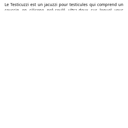
Le Testicuzzi est un jacuzzi pour testicules qui comprend un
coussin en silicone pré-coulé ultra-doux sur lequel vous
pouvez poser votre plus gros membre, un réservoir profond
dans lequel vous pouvez plonger votre machin et des bulles
alimentées par des piles.
65,95€
Aller voir