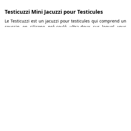
Testicuzzi Mini Jacuzzi pour Testicules
Le Testicuzzi est un jacuzzi pour testicules qui comprend un
coussin en silicone pré-coulé ultra-doux sur lequel vous
pouvez poser votre plus gros membre, un réservoir profond
dans lequel vous pouvez plonger votre machin et des bulles
alimentées par des piles.
65,95€
Aller voir