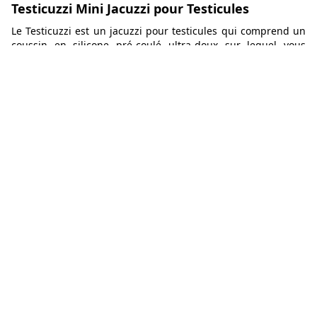
Testicuzzi Mini Jacuzzi pour Testicules
Le Testicuzzi est un jacuzzi pour testicules qui comprend un
coussin en silicone pré-coulé ultra-doux sur lequel vous
pouvez poser votre plus gros membre, un réservoir profond
dans lequel vous pouvez plonger votre machin et des bulles
alimentées par des piles.
65,95€
Aller voir