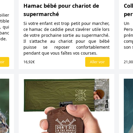
Hamac bébé pour chariot de
Col
supermarché
per
ilier
tible
Si votre enfant est trop petit pour marcher,
Un 
, qui
ce hamac de caddie peut s’avérer utile lors
Pers
banc
de votre prochaine sortie au supermarché.
prén
ide.
Il s'attache au chariot pour que bébé
comp
puisse se reposer confortablement
son 
pendant que vous faîtes vos courses.
oir
16,92€
Aller voir
21,0