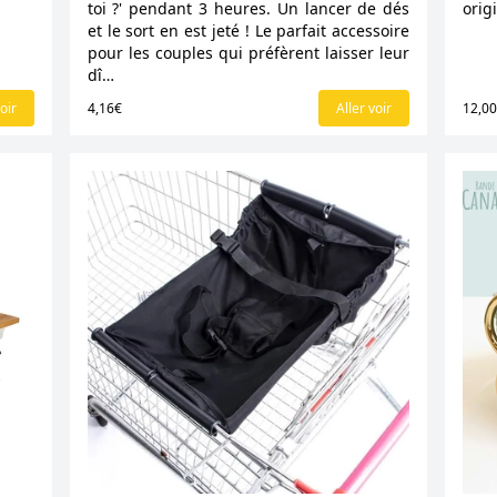
toi ?' pendant 3 heures. Un lancer de dés
orig
et le sort en est jeté ! Le parfait accessoire
pour les couples qui préfèrent laisser leur
dî…
oir
4,16€
Aller voir
12,0