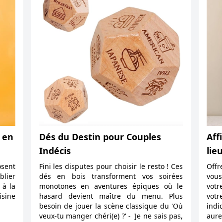
 en
Dés du Destin pour Couples
Aff
Indécis
lie
osent
Fini les disputes pour choisir le resto ! Ces
Offr
blier
dés en bois transforment vos soirées
vous
 à la
monotones en aventures épiques où le
votr
isine
hasard devient maître du menu. Plus
votr
besoin de jouer la scène classique du 'Où
ind
veux-tu manger chéri(e) ?' - 'Je ne sais pas,
aure