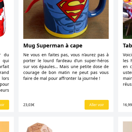
Mug Superman à cape
Tab
er du
Ne vous en faites pas, vous n’aurez pas à
Voic
s qui
porter le lourd fardeau d’un super-héros
les 
rfait
sur vos épaules… Mais une petite dose de
en c
grand
courage de bon matin ne peut pas vous
uste
 lors
faire de mal pour affronter la journée !
main
 pour
réus
leurs
oir
23,03€
Aller voir
16,9