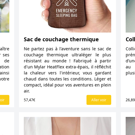
Sac de couchage thermique
Col
aître
Ne partez pas à l'aventure sans le sac de
Coll
r ses
couchage thermique ultraléger le plus
prén
r de
résistant au monde ! Fabriqué à partir
d’un
ation
d'un Mylar HeatFlex extra-épais, il réfléchit
au 
insi
la chaleur vers l'intérieur, vous gardant
plus
votre
chaud dans toutes les conditions. Léger et
compact, idéal pour vos aventures en plein
air.
oir
57,47€
Aller voir
26,8