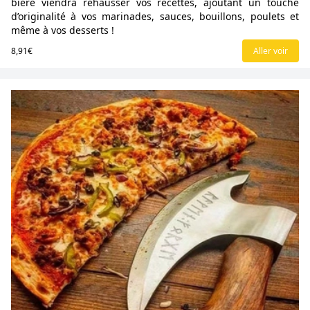
bière viendra rehausser vos recettes, ajoutant un touche
d’originalité à vos marinades, sauces, bouillons, poulets et
même à vos desserts !
8,91€
Aller voir