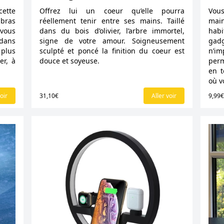
cette
Offrez lui un coeur qu’elle pourra
Vous
 bras
réellement tenir entre ses mains. Taillé
main
 vous
dans du bois d’olivier, l’arbre immortel,
habi
 dans
signe de votre amour. Soigneusement
gadg
plus
sculpté et poncé la finition du coeur est
n’i
er, à
douce et soyeuse.
perm
en t
où v
oir
31,10€
Aller voir
9,99