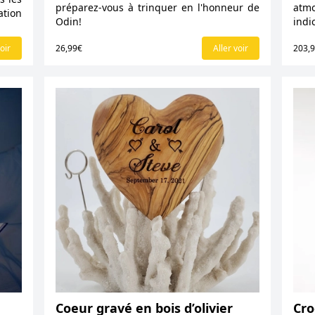
préparez-vous à trinquer en l'honneur de
atm
ation
Odin!
indi
oir
26,99€
Aller voir
203,
Coeur gravé en bois d’olivier
Cro