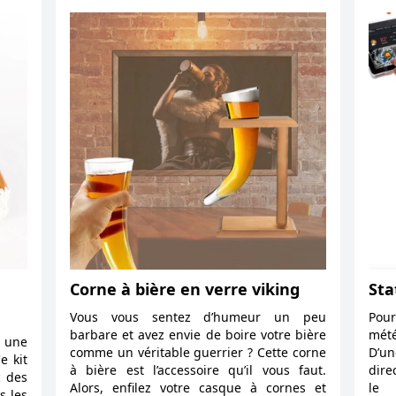
Corne à bière en verre viking
Sta
Vous vous sentez d’humeur un peu
Pou
barbare et avez envie de boire votre bière
mét
r une
comme un véritable guerrier ? Cette corne
D’un
e kit
à bière est l’accessoire qu’il vous faut.
dire
c des
Alors, enfilez votre casque à cornes et
le 
s les