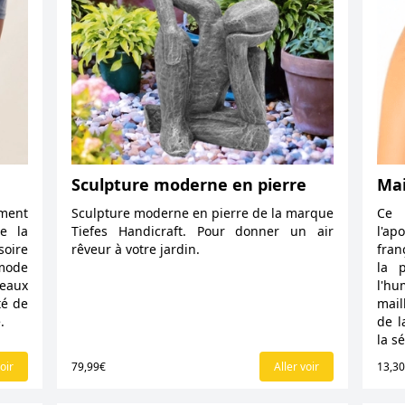
Sculpture moderne en pierre
Mai
ment
Sculpture moderne en pierre de la marque
Ce m
de la
Tiefes Handicraft. Pour donner un air
l'ap
soire
rêveur à votre jardin.
fran
mode
la 
eaux
l'h
té de
mail
.
de l
la s
oir
79,99€
Aller voir
13,3