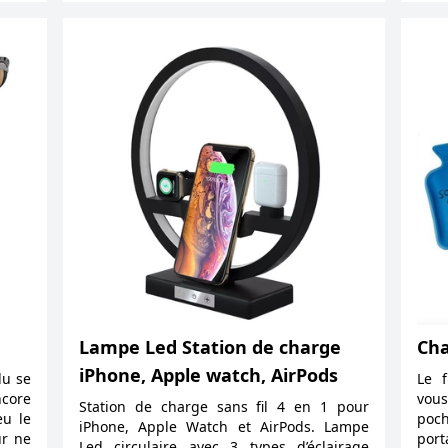
Lampe Led Station de charge
Cha
iPhone, Apple watch, AirPods
du se
Le f
ncore
vous
Station de charge sans fil 4 en 1 pour
eu le
poch
iPhone, Apple Watch et AirPods. Lampe
ur ne
por
Led circulaire avec 3 types d’éclairage