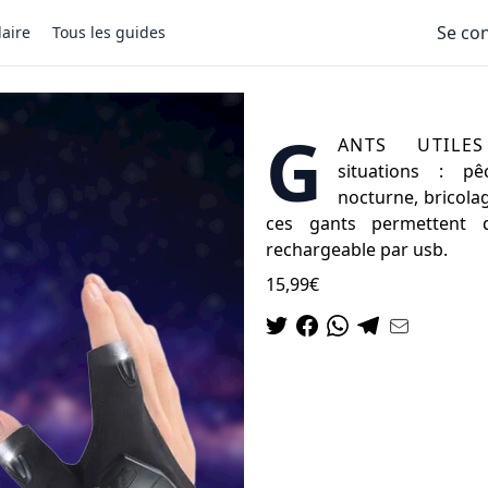
Se co
aire
Tous les guides
Gants de pêche led r
G
ants utile
situations : p
nocturne, bricolag
ces gants permettent d’
rechargeable par usb.
15,99€