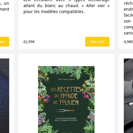
e, un
réch
allant du blanc au chaud. « Aller voir »
ement
end
pour les modèles compatibles.
faci
son
comp
sans
oir
62,99€
Aller voir
4,98