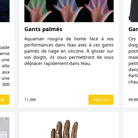
Gants palmés
Gan
Aquaman rougira de honte face à vos
Ces
performances dans l’eau avec à ces gants
doi
apade
palmés de nage en silicone. À glisser sur
pos
terne
vos doigts, ils vous permettront de vous
maxi
 une
déplacer rapidement dans l’eau.
peti
 elle
dans
aux
Parf
e une
chau
à 300
oir
11,39€
Aller voir
99,9