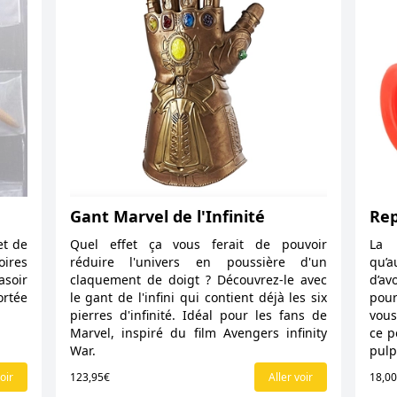
Gant Marvel de l'Infinité
Rep
et de
Quel effet ça vous ferait de pouvoir
La 
oires
réduire l'univers en poussière d'un
qu’a
asoir
claquement de doigt ? Découvrez-le avec
d’av
ortée
le gant de l'infini qui contient déjà les six
pour
pierres d'infinité. Idéal pour les fans de
vous
Marvel, inspiré du film Avengers infinity
ce p
War.
pulp
oir
123,95€
Aller voir
18,0