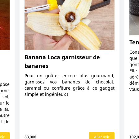
Ten
Con
Banana Loca garnisseur de
que
gonf
bananes
Ell
Pour un goûter encore plus gourmand,
aér
garnissez vos bananes de chocolat,
démo
opose
caramel ou confiture grâce à ce gadget
vous
ns
simple et ingénieux !
sol,
ur le
e au
autre
el de
oir
83,00€
Aller voir
102,