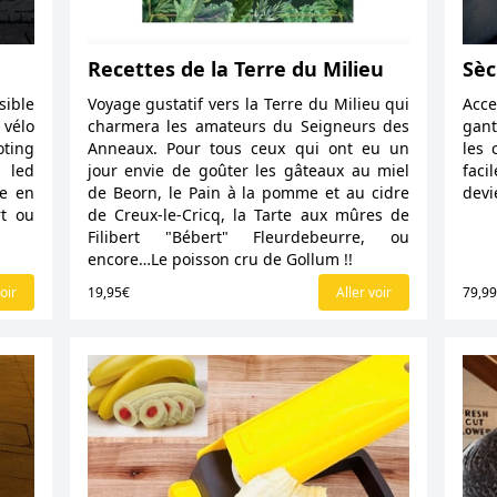
Recettes de la Terre du Milieu
Sèc
sible
Voyage gustatif vers la Terre du Milieu qui
Acc
 vélo
charmera les amateurs du Seigneurs des
gant
oting
Anneaux. Pour tous ceux qui ont eu un
les 
 led
jour envie de goûter les gâteaux au miel
faci
ée en
de Beorn, le Pain à la pomme et au cidre
devi
rt ou
de Creux-le-Cricq, la Tarte aux mûres de
Filibert "Bébert" Fleurdebeurre, ou
encore…Le poisson cru de Gollum !!
oir
19,95€
Aller voir
79,9