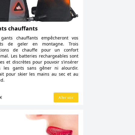
ts chauffants
 gants chauffants empêcheront vos
gts de geler en montagne. Trois
itions de chauffe pour un confort
mal. Les batteries rechargeables sont
tes et discrètes pour pouvoir s’insérer
 les gants sans gêner ni alourdir.
ait pour skier les mains au sec et au
d.
9€
Aller voir