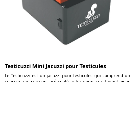
Testicuzzi Mini Jacuzzi pour Testicules
Le Testicuzzi est un jacuzzi pour testicules qui comprend un
coussin en silicone pré-coulé ultra-doux sur lequel vous
pouvez poser votre plus gros membre, un réservoir profond
dans lequel vous pouvez plonger votre machin et des bulles
alimentées par des piles.
65,95€
Aller voir