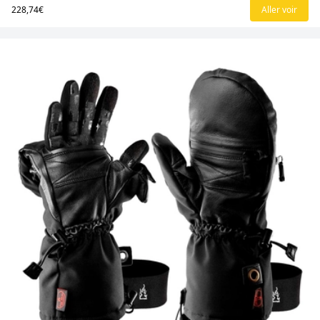
228,74€
Aller voir