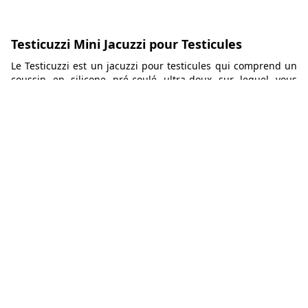
Testicuzzi Mini Jacuzzi pour Testicules
Le Testicuzzi est un jacuzzi pour testicules qui comprend un
coussin en silicone pré-coulé ultra-doux sur lequel vous
pouvez poser votre plus gros membre, un réservoir profond
dans lequel vous pouvez plonger votre machin et des bulles
alimentées par des piles.
65,95€
Aller voir