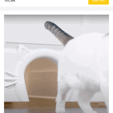
165,38€
Aller voir