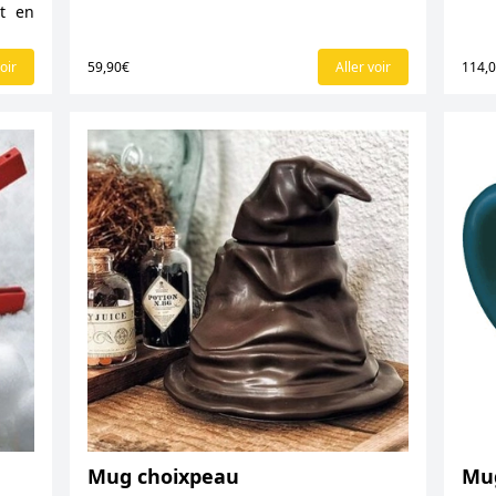
ut en
oir
59,90€
Aller voir
114,
Mug choixpeau
Mu