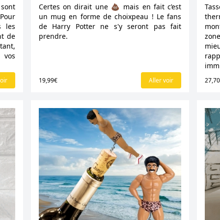
 sont
Certes on dirait une 💩 mais en fait c’est
Tas
 Pour
un mug en forme de choixpeau ! Le fans
ther
s les
de Harry Potter ne s'y seront pas fait
mont
nt de
prendre.
zone
tant,
mie
 vos
rap
immi
oir
19,99€
Aller voir
27,7