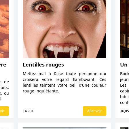
vre
Lentilles rouges
Un 
Mettez mal à l’aise toute personne qui
Boo
croisera votre regard flamboyant. Ces
jeun
ée de
lentilles teintent votre oeil d’une couleur
Les
uits,
rouge inquiétante.
cabi
s, ou
bibl
l.
conf
oir
14,90€
Aller voir
36,0