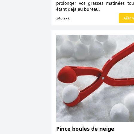
prolonger vos grasses matinées to
étant déjà au bureau.
246,27€
Aller v
Pince boules de neige