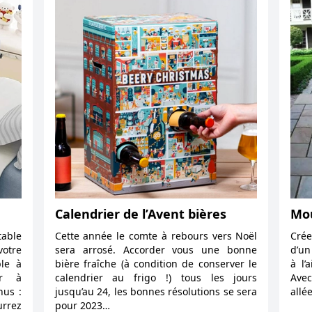
Calendrier de l’Avent bières
Mou
table
Cette année le comte à rebours vers Noël
Cré
otre
sera arrosé. Accorder vous une bonne
d’un
ble à
bière fraîche (à condition de conserver le
à l’
er à
calendrier au frigo !) tous les jours
Avec
nus :
jusqu’au 24, les bonnes résolutions se sera
allé
rrez
pour 2023…