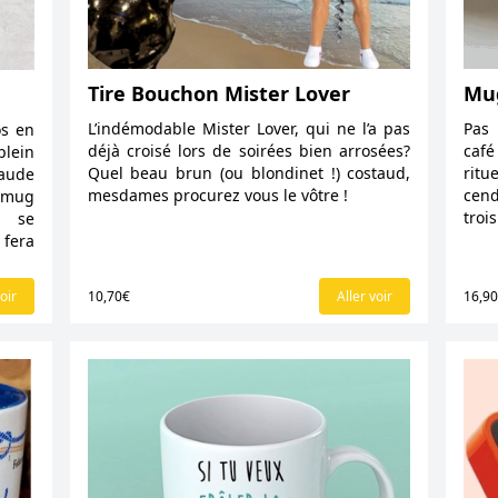
Tire Bouchon Mister Lover
Mug
L’indémodable Mister Lover, qui ne l’a pas
Pas 
os en
déjà croisé lors de soirées bien arrosées?
café
plein
Quel beau brun (ou blondinet !) costaud,
ritu
haude
mesdames procurez vous le vôtre !
cend
 mug
troi
e se
 fera
oir
10,70€
Aller voir
16,9