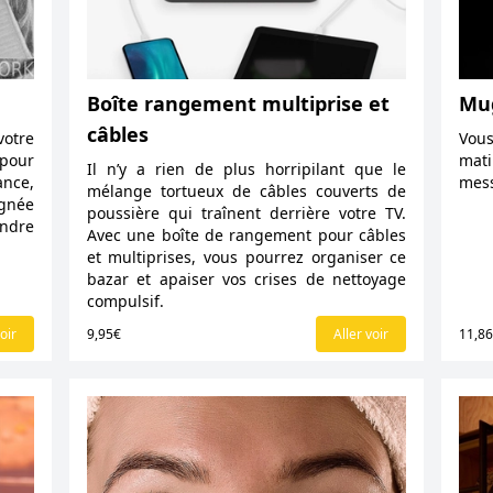
Boîte rangement multiprise et
Mug
câbles
votre
Vous
pour
mat
Il n’y a rien de plus horripilant que le
ance,
mess
mélange tortueux de câbles couverts de
ignée
poussière qui traînent derrière votre TV.
endre
Avec une boîte de rangement pour câbles
et multiprises, vous pourrez organiser ce
bazar et apaiser vos crises de nettoyage
compulsif.
oir
9,95€
Aller voir
11,8