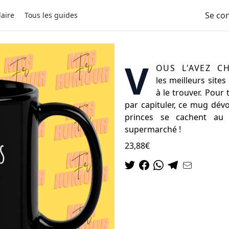
Se co
aire
Tous les guides
Mug les princes existe
V
ous l'avez c
les meilleurs site
à le trouver. Pour 
par capituler, ce mug dévo
princes se cachent au 
supermarché !
23,88€