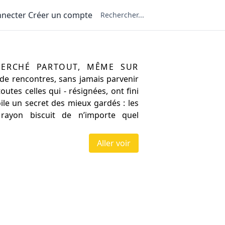
nnecter
Créer un compte
nt au rayon biscuit
herché partout, même sur
s de rencontres, sans jamais parvenir
toutes celles qui - résignées, ont fini
ile un secret des mieux gardés : les
rayon biscuit de n’importe quel
Aller voir